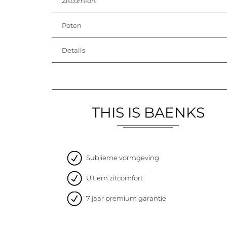
Zitcomfort
Poten
Details
THIS IS BAENKS
Sublieme vormgeving
Ultiem zitcomfort
7 jaar premium garantie