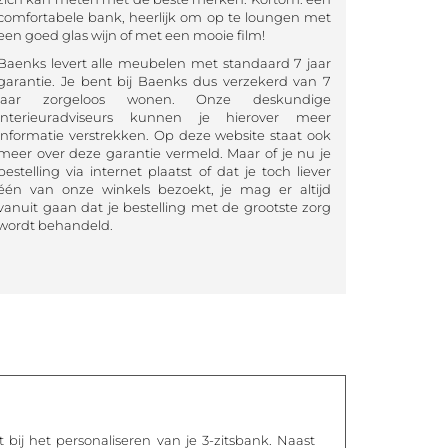
comfortabele bank, heerlijk om op te loungen met
een goed glas wijn of met een mooie film!
Baenks levert alle meubelen met standaard 7 jaar
garantie. Je bent bij Baenks dus verzekerd van 7
jaar zorgeloos wonen. Onze deskundige
interieuradviseurs kunnen je hierover meer
informatie verstrekken. Op deze website staat ook
meer over deze garantie vermeld. Maar of je nu je
bestelling via internet plaatst of dat je toch liever
één van onze winkels bezoekt, je mag er altijd
vanuit gaan dat je bestelling met de grootste zorg
wordt behandeld.
bij het personaliseren van je 3-zitsbank. Naast