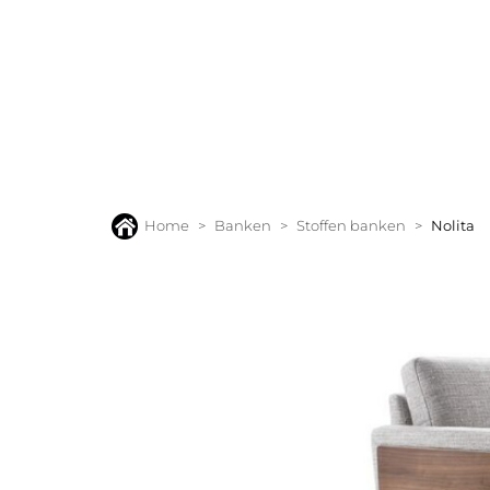
BANKEN
FAUTEUILS
STOELEN
TAFELS
VLOERK
Home
Banken
Stoffen banken
Nolita