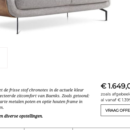
€ 1.649,
t de frisse stof chronotex in de actuele kleur
zoals afgebeel
lecteerde zitcomfort van Baenks. Zoals getoond:
al vanaf € 1.39
warte metalen poten en optie houten frame in
cm.
VRAAG OFFE
n diverse opstellingen.