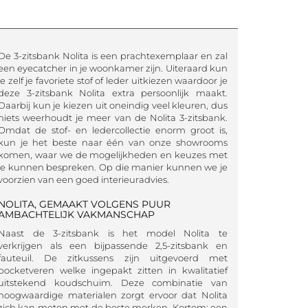
De 3-zitsbank Nolita is een prachtexemplaar en zal
een eyecatcher in je woonkamer zijn. Uiteraard kun
je zelf je favoriete stof of leder uitkiezen waardoor je
deze 3-zitsbank Nolita extra persoonlijk maakt.
Daarbij kun je kiezen uit oneindig veel kleuren, dus
niets weerhoudt je meer van de Nolita 3-zitsbank.
Omdat de stof- en ledercollectie enorm groot is,
kun je het beste naar één van onze showrooms
komen, waar we de mogelijkheden en keuzes met
je kunnen bespreken. Op die manier kunnen we je
voorzien van een goed interieuradvies.
NOLITA, GEMAAKT VOLGENS PUUR
AMBACHTELIJK VAKMANSCHAP
Naast de 3-zitsbank is het model Nolita te
verkrijgen als een bijpassende 2,5-zitsbank en
fauteuil. De zitkussens zijn uitgevoerd met
pocketveren welke ingepakt zitten in kwalitatief
uitstekend koudschuim. Deze combinatie van
hoogwaardige materialen zorgt ervoor dat Nolita
zich kan meten met de beste merken. Kortom: een