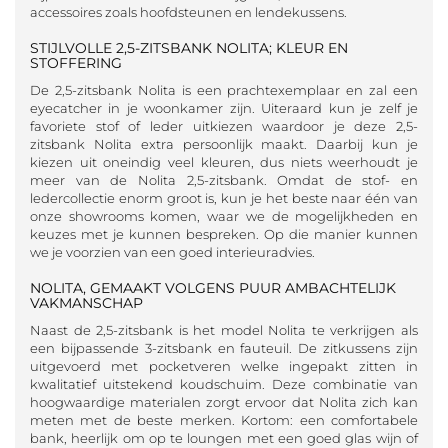
accessoires zoals hoofdsteunen en lendekussens.
STIJLVOLLE 2,5-ZITSBANK NOLITA; KLEUR EN
STOFFERING
De 2,5-zitsbank Nolita is een prachtexemplaar en zal een
eyecatcher in je woonkamer zijn. Uiteraard kun je zelf je
favoriete stof of leder uitkiezen waardoor je deze 2,5-
zitsbank Nolita extra persoonlijk maakt. Daarbij kun je
kiezen uit oneindig veel kleuren, dus niets weerhoudt je
meer van de Nolita 2,5-zitsbank. Omdat de stof- en
ledercollectie enorm groot is, kun je het beste naar één van
onze showrooms komen, waar we de mogelijkheden en
keuzes met je kunnen bespreken. Op die manier kunnen
we je voorzien van een goed interieuradvies.
NOLITA, GEMAAKT VOLGENS PUUR AMBACHTELIJK
VAKMANSCHAP
Naast de 2,5-zitsbank is het model Nolita te verkrijgen als
een bijpassende 3-zitsbank en fauteuil. De zitkussens zijn
uitgevoerd met pocketveren welke ingepakt zitten in
kwalitatief uitstekend koudschuim. Deze combinatie van
hoogwaardige materialen zorgt ervoor dat Nolita zich kan
meten met de beste merken. Kortom: een comfortabele
bank, heerlijk om op te loungen met een goed glas wijn of