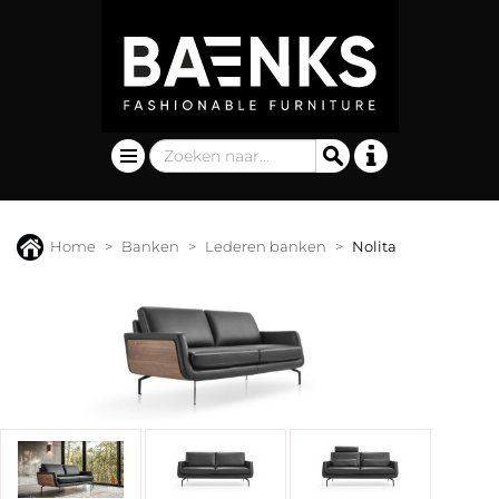
Home
Banken
Lederen banken
Nolita