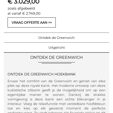
€ 3.029,00
zoals afgebeeld
al vanaf € 2.749,00
VRAAG OFFERTE AAN
Ontdek de Greenwich
Uitgelicht
ONTDEK DE GREENWICH
ONTDEK DE GREENWICH HOEKBANK
Ervaar het comfort van de Greenwich en geniet van elke
plek op deze royale bank. Het moderne ontwerp van deze
kubistische zitbank geeft je de mogelijkheid om op een
eigentijdse manier te wonen. Dankzij de strakke
vormgeving is deze bank een echte blikvanger in je
interieur. Voeg de relaxfunctie met verstelbare hoofdsteun
toe en kies op elk gewenst moment de perfecte
ondersteuning. Zo vindt iedereen zijn favoriete plekje op dit