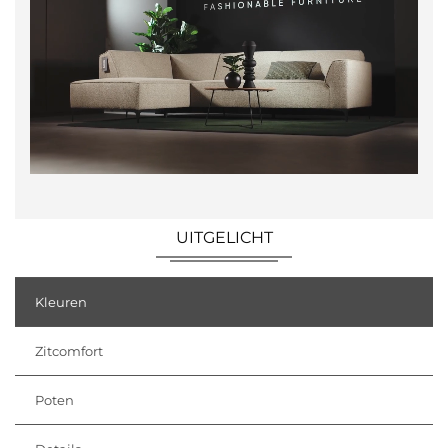
UITGELICHT
Kleuren
Zitcomfort
Poten