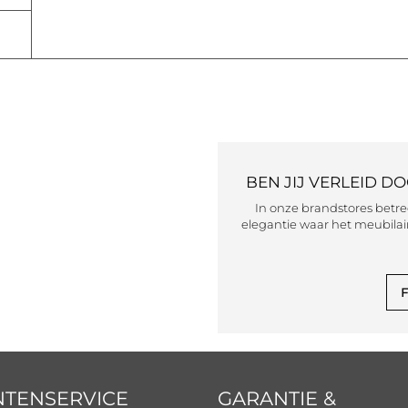
BEN JIJ VERLEID D
In onze brandstores betr
elegantie waar het meubilair
F
NTENSERVICE
GARANTIE &