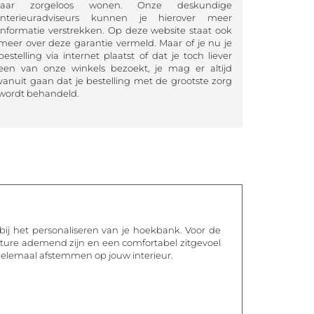
jaar zorgeloos wonen. Onze deskundige
interieuradviseurs kunnen je hierover meer
informatie verstrekken. Op deze website staat ook
meer over deze garantie vermeld. Maar of je nu je
bestelling via internet plaatst of dat je toch liever
een van onze winkels bezoekt, je mag er altijd
vanuit gaan dat je bestelling met de grootste zorg
wordt behandeld.
bij het personaliseren van je hoekbank. Voor de
nature ademend zijn en een comfortabel zitgevoel
helemaal afstemmen op jouw interieur.