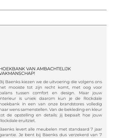
HOEKBANK VAN AMBACHTELIJK
VAKMANSCHAP!
Bij Baenks kiezen we de uitvoering die volgens ons
het mooiste tot zijn recht komt, met oog voor
balans tussen comfort en design. Maar jouw
interieur is uniek daarom kun je de Rockdale
hoekbank in een van onze brandstores volledig
naar wens samenstellen. Van de bekleding en kleur
tot de opstelling en details: jij bepaalt hoe jouw
Rockdale eruitziet.
Baenks levert alle meubelen met standaard 7 jaar
garantie. Je bent bij Baenks dus verzekerd van 7