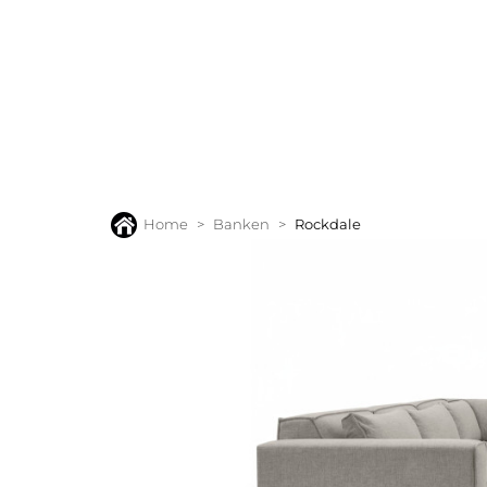
BANKEN
FAUTEUILS
STOELEN
TAFELS
VLOERK
Home
Banken
Rockdale