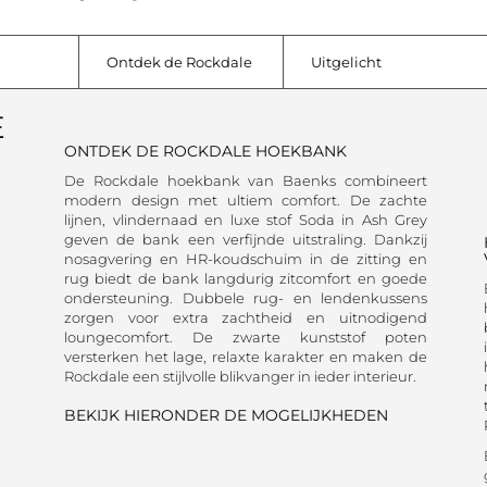
Ontdek de Rockdale
Uitgelicht
E
ONTDEK DE ROCKDALE HOEKBANK
De Rockdale hoekbank van Baenks combineert
modern design met ultiem comfort. De zachte
lijnen, vlindernaad en luxe stof Soda in Ash Grey
geven de bank een verfijnde uitstraling. Dankzij
nosagvering en HR-koudschuim in de zitting en
rug biedt de bank langdurig zitcomfort en goede
ondersteuning. Dubbele rug- en lendenkussens
zorgen voor extra zachtheid en uitnodigend
loungecomfort. De zwarte kunststof poten
versterken het lage, relaxte karakter en maken de
Rockdale een stijlvolle blikvanger in ieder interieur.
BEKIJK HIERONDER DE MOGELIJKHEDEN