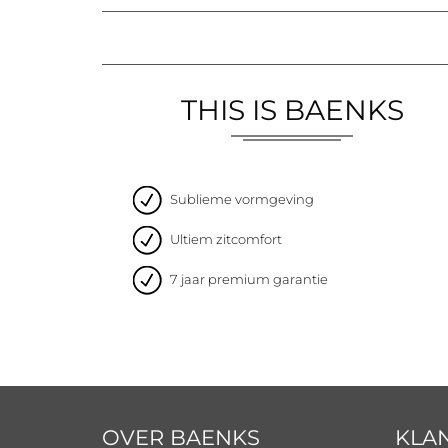
THIS IS BAENKS
Sublieme vormgeving
Ultiem zitcomfort
7 jaar premium garantie
OVER BAENKS
KLA