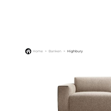
BANKEN
FAUTEUILS
STOELEN
TAFELS
VLOERK
Home
Banken
Highbury