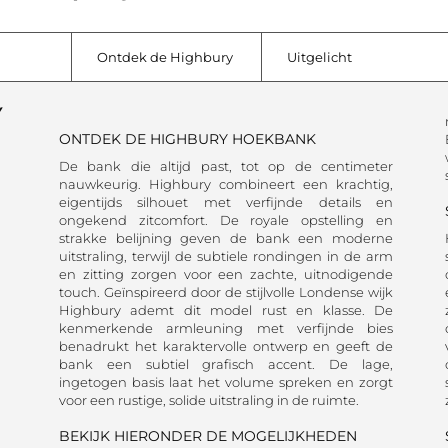
Ontdek de Highbury
Uitgelicht
Y
ONTDEK DE HIGHBURY HOEKBANK
De bank die altijd past, tot op de centimeter
nauwkeurig. Highbury combineert een krachtig,
eigentijds silhouet met verfijnde details en
ongekend zitcomfort. De royale opstelling en
strakke belijning geven de bank een moderne
uitstraling, terwijl de subtiele rondingen in de arm
en zitting zorgen voor een zachte, uitnodigende
touch. Geïnspireerd door de stijlvolle Londense wijk
Highbury ademt dit model rust en klasse. De
kenmerkende armleuning met verfijnde bies
benadrukt het karaktervolle ontwerp en geeft de
bank een subtiel grafisch accent. De lage,
ingetogen basis laat het volume spreken en zorgt
voor een rustige, solide uitstraling in de ruimte.
BEKIJK HIERONDER DE MOGELIJKHEDEN