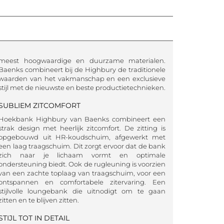
meest hoogwaardige en duurzame materialen.
Baenks combineert bij de Highbury de traditionele
waarden van het vakmanschap en een exclusieve
stijl met de nieuwste en beste productietechnieken.
SUBLIEM ZITCOMFORT
Hoekbank Highbury van Baenks combineert een
strak design met heerlijk zitcomfort. De zitting is
opgebouwd uit HR-koudschuim, afgewerkt met
een laag traagschuim. Dit zorgt ervoor dat de bank
zich naar je lichaam vormt en optimale
ondersteuning biedt. Ook de rugleuning is voorzien
van een zachte toplaag van traagschuim, voor een
ontspannen en comfortabele zitervaring. Een
stijlvolle loungebank die uitnodigt om te gaan
zitten en te blijven zitten.
STIJL TOT IN DETAIL