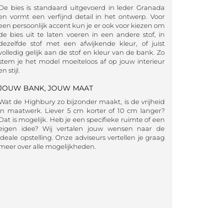
De bies is standaard uitgevoerd in leder Granada
en vormt een verfijnd detail in het ontwerp. Voor
een persoonlijk accent kun je er ook voor kiezen om
de bies uit te laten voeren in een andere stof, in
dezelfde stof met een afwijkende kleur, of juist
volledig gelijk aan de stof en kleur van de bank. Zo
stem je het model moeiteloos af op jouw interieur
en stijl.
JOUW BANK, JOUW MAAT
Wat de Highbury zo bijzonder maakt, is de vrijheid
in maatwerk. Liever 5 cm korter of 10 cm langer?
Dat is mogelijk. Heb je een specifieke ruimte of een
eigen idee? Wij vertalen jouw wensen naar de
ideale opstelling. Onze adviseurs vertellen je graag
meer over alle mogelijkheden.