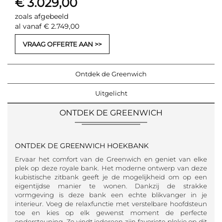
€ 3.029,00
zoals afgebeeld
al vanaf € 2.749,00
VRAAG OFFERTE AAN
Ontdek de Greenwich
Uitgelicht
ONTDEK DE GREENWICH
ONTDEK DE GREENWICH HOEKBANK
Ervaar het comfort van de Greenwich en geniet van elke
plek op deze royale bank. Het moderne ontwerp van deze
kubistische zitbank geeft je de mogelijkheid om op een
eigentijdse manier te wonen. Dankzij de strakke
vormgeving is deze bank een echte blikvanger in je
interieur. Voeg de relaxfunctie met verstelbare hoofdsteun
toe en kies op elk gewenst moment de perfecte
ondersteuning. Zo vindt iedereen zijn favoriete plekje op dit