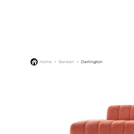
BANKEN
FAUTEUILS
STOELEN
TAFELS
VLOERK
Home
Banken
Darlington