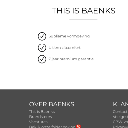
THIS IS BAENKS
Sublieme vormgeving
Ultiem zitcomfort
7 jaar premium garantie
OVER BAENKS
KLA
This is Baenks
Contact
Brandstores
Veelges
Vacatures
CBW-vo
Bekijk onze folder ook op
Privacyv