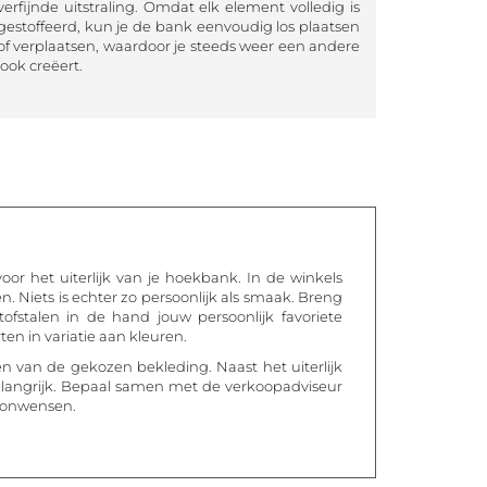
verfijnde uitstraling. Omdat elk element volledig is
gestoffeerd, kun je de bank eenvoudig los plaatsen
of verplaatsen, waardoor je steeds weer een andere
look creëert.
or het uiterlijk van je hoekbank. In de winkels
. Niets is echter zo persoonlijk als smaak. Breng
stalen in de hand jouw persoonlijk favoriete
ten in variatie aan kleuren.
n van de gekozen bekleding. Naast het uiterlijk
elangrijk. Bepaal samen met de verkoopadviseur
woonwensen.