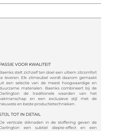
PASSIE VOOR KWALITEIT
Baenks stelt zichzelf ten doel een ultiem zitcomfort
te leveren. Elk zitmeubel wordt daarom gemaakt
uit een selectie van de meest hoogwaardige en
duurzame materialen. Baenks combineert bij de
Darlington de traditionele waarden van het
vakmanschap en een exclusieve stijl met de
nieuwste en beste productietechnieken.
STIJL TOT IN DETAIL
De verticale stiknaden in de stoffering geven de
Darlington een subtiel diepte-effect en een