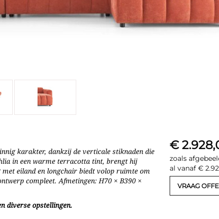
€ 2.928,
nig karakter, dankzij de verticale stiknaden die
zoals afgebeel
lia in een warme terracotta tint, brengt hij
al vanaf € 2.9
ng met eiland en longchair biedt volop ruimte om
 ontwerp compleet. Afmetingen: H70 × B390 ×
VRAAG OFFE
n diverse opstellingen.