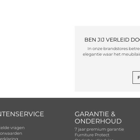
BEN JIJ VERLEID D
In onze brandstores betr
elegantie waar het meubilair
F
NTENSERVICE
GARANTIE &
ONDERHOUD
telde vragen
7 jaar premium garantie
orwaarden
Furniture Protect
erklaring