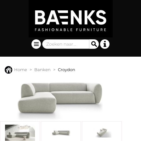
Home
Banken
Croydon