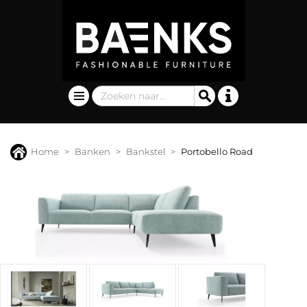
Home
Banken
Bankstel
Portobello Road