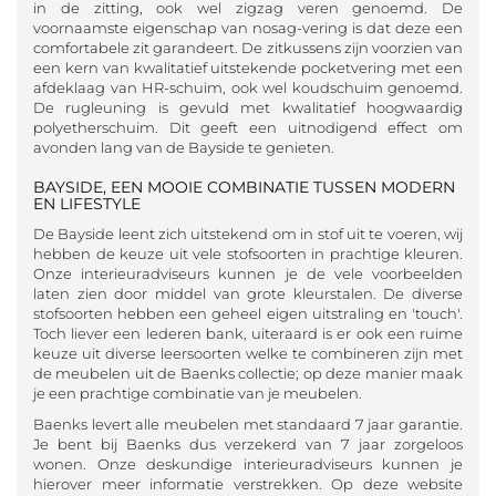
in de zitting, ook wel zigzag veren genoemd. De
voornaamste eigenschap van nosag-vering is dat deze een
comfortabele zit garandeert. De zitkussens zijn voorzien van
een kern van kwalitatief uitstekende pocketvering met een
afdeklaag van HR-schuim, ook wel koudschuim genoemd.
De rugleuning is gevuld met kwalitatief hoogwaardig
polyetherschuim. Dit geeft een uitnodigend effect om
avonden lang van de Bayside te genieten.
BAYSIDE, EEN MOOIE COMBINATIE TUSSEN MODERN
EN LIFESTYLE
De Bayside leent zich uitstekend om in stof uit te voeren, wij
hebben de keuze uit vele stofsoorten in prachtige kleuren.
Onze interieuradviseurs kunnen je de vele voorbeelden
laten zien door middel van grote kleurstalen. De diverse
stofsoorten hebben een geheel eigen uitstraling en 'touch'.
Toch liever een lederen bank, uiteraard is er ook een ruime
keuze uit diverse leersoorten welke te combineren zijn met
de meubelen uit de Baenks collectie; op deze manier maak
je een prachtige combinatie van je meubelen.
Baenks levert alle meubelen met standaard 7 jaar garantie.
Je bent bij Baenks dus verzekerd van 7 jaar zorgeloos
wonen. Onze deskundige interieuradviseurs kunnen je
hierover meer informatie verstrekken. Op deze website