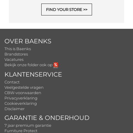
FIND YOUR STORE
OVER BAENKS
This is Baenks
Brandstores
Vacatures
Bekijk onze folder ook op
KLANTENSERVICE
Contact
Veelgestelde vragen
CBW-voorwaarden
Privacyverklaring
Cookieverklaring
Disclaimer
GARANTIE & ONDERHOUD
7 jaar premium garantie
Furniture Protect