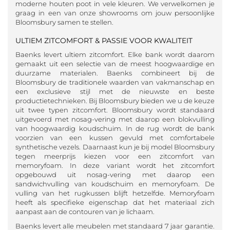
moderne houten poot in vele kleuren. We verwelkomen je
graag in een van onze showrooms om jouw persoonlijke
Bloomsbury samen te stellen.
ULTIEM ZITCOMFORT & PASSIE VOOR KWALITEIT
Baenks levert ultiem zitcomfort. Elke bank wordt daarom
gemaakt uit een selectie van de meest hoogwaardige en
duurzame materialen. Baenks combineert bij de
Bloomsbury de traditionele waarden van vakmanschap en
een exclusieve stijl met de nieuwste en beste
productietechnieken. Bij Bloomsbury bieden we u de keuze
uit twee typen zitcomfort. Bloomsbury wordt standaard
uitgevoerd met nosag-vering met daarop een blokvulling
van hoogwaardig koudschuim. In de rug wordt de bank
voorzien van een kussen gevuld met comfortabele
synthetische vezels. Daarnaast kun je bij model Bloomsbury
tegen meerprijs kiezen voor een zitcomfort van
memoryfoam. In deze variant wordt het zitcomfort
opgebouwd uit nosag-vering met daarop een
sandwichvulling van koudschuim en memoryfoam. De
vulling van het rugkussen blijft hetzelfde. Memoryfoam
heeft als specifieke eigenschap dat het materiaal zich
aanpast aan de contouren van je lichaam.
Baenks levert alle meubelen met standaard 7 jaar garantie.