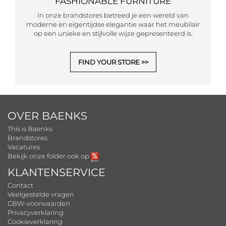
FASHIONABLE FURNITURE
In onze brandstores betreed je een wereld van
moderne en eigentijdse elegantie waar het meubilair
op een unieke en stijlvolle wijze gepresenteerd is.
FIND YOUR STORE
OVER BAENKS
This is Baenks
Brandstores
Vacatures
Bekijk onze folder ook op
KLANTENSERVICE
Contact
Veelgestelde vragen
CBW-voorwaarden
Privacyverklaring
Cookieverklaring