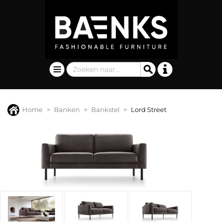
Home
Banken
Bankstel
Lord Street