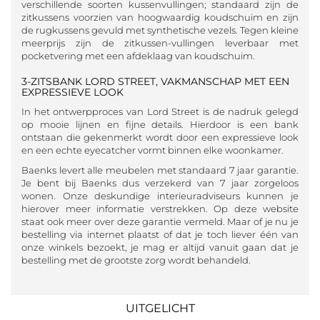
verschillende soorten kussenvullingen; standaard zijn de
zitkussens voorzien van hoogwaardig koudschuim en zijn
de rugkussens gevuld met synthetische vezels. Tegen kleine
meerprijs zijn de zitkussen-vullingen leverbaar met
pocketvering met een afdeklaag van koudschuim.
3-ZITSBANK LORD STREET, VAKMANSCHAP MET EEN
EXPRESSIEVE LOOK
In het ontwerpproces van Lord Street is de nadruk gelegd
op mooie lijnen en fijne details. Hierdoor is een bank
ontstaan die gekenmerkt wordt door een expressieve look
en een echte eyecatcher vormt binnen elke woonkamer.
Baenks levert alle meubelen met standaard 7 jaar garantie.
Je bent bij Baenks dus verzekerd van 7 jaar zorgeloos
wonen. Onze deskundige interieuradviseurs kunnen je
hierover meer informatie verstrekken. Op deze website
staat ook meer over deze garantie vermeld. Maar of je nu je
bestelling via internet plaatst of dat je toch liever één van
onze winkels bezoekt, je mag er altijd vanuit gaan dat je
bestelling met de grootste zorg wordt behandeld.
UITGELICHT