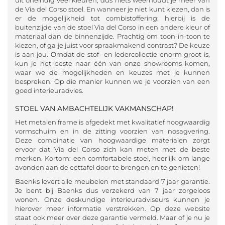
de Via del Corso stoel. En wanneer je niet kunt kiezen, dan is
er de mogelijkheid tot combistoffering: hierbij is de
buitenzijde van de stoel Via del Corso in een andere kleur of
materiaal dan de binnenzijde. Prachtig om toon-in-toon te
kiezen, of ga je juist voor spraakmakend contrast? De keuze
is aan jou. Omdat de stof- en ledercollectie enorm groot is,
kun je het beste naar één van onze showrooms komen,
waar we de mogelijkheden en keuzes met je kunnen
bespreken. Op die manier kunnen we je voorzien van een
goed interieuradvies.
STOEL VAN AMBACHTELIJK VAKMANSCHAP!
Het metalen frame is afgedekt met kwalitatief hoogwaardig
vormschuim en in de zitting voorzien van nosagvering.
Deze combinatie van hoogwaardige materialen zorgt
ervoor dat Via del Corso zich kan meten met de beste
merken. Kortom: een comfortabele stoel, heerlijk om lange
avonden aan de eettafel door te brengen en te genieten!
Baenks levert alle meubelen met standaard 7 jaar garantie.
Je bent bij Baenks dus verzekerd van 7 jaar zorgeloos
wonen. Onze deskundige interieuradviseurs kunnen je
hierover meer informatie verstrekken. Op deze website
staat ook meer over deze garantie vermeld. Maar of je nu je