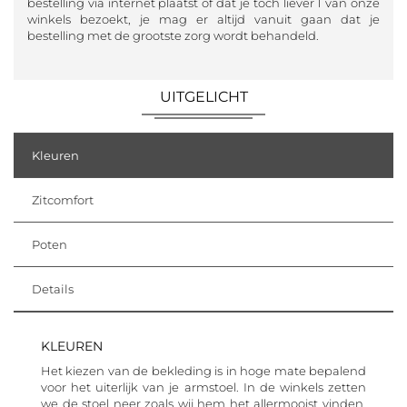
bestelling via internet plaatst of dat je toch liever 1 van onze
winkels bezoekt, je mag er altijd vanuit gaan dat je
bestelling met de grootste zorg wordt behandeld.
UITGELICHT
Kleuren
Zitcomfort
Poten
Details
KLEUREN
Het kiezen van de bekleding is in hoge mate bepalend
voor het uiterlijk van je armstoel. In de winkels zetten
we de stoel neer zoals wij hem het allermooist vinden.