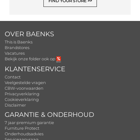
FIND YOUR STORE
OVER BAENKS
This is Baenks
Brandstores
Vacatures
Bekijk onze folder ook op
KLANTENSERVICE
Contact
Veelgestelde vragen
CBW-voorwaarden
Privacyverklaring
Cookieverklaring
Disclaimer
GARANTIE & ONDERHOUD
7 jaar premium garantie
Furniture Protect
Onderhoudsadvies
Serviceaanvraag