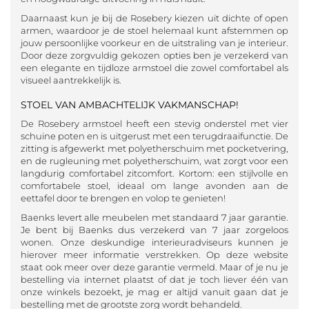
Daarnaast kun je bij de Rosebery kiezen uit dichte of open
armen, waardoor je de stoel helemaal kunt afstemmen op
jouw persoonlijke voorkeur en de uitstraling van je interieur.
Door deze zorgvuldig gekozen opties ben je verzekerd van
een elegante en tijdloze armstoel die zowel comfortabel als
visueel aantrekkelijk is.
STOEL VAN AMBACHTELIJK VAKMANSCHAP!
De Rosebery armstoel heeft een stevig onderstel met vier
schuine poten en is uitgerust met een terugdraaifunctie. De
zitting is afgewerkt met polyetherschuim met pocketvering,
en de rugleuning met polyetherschuim, wat zorgt voor een
langdurig comfortabel zitcomfort. Kortom: een stijlvolle en
comfortabele stoel, ideaal om lange avonden aan de
eettafel door te brengen en volop te genieten!
Baenks levert alle meubelen met standaard 7 jaar garantie.
Je bent bij Baenks dus verzekerd van 7 jaar zorgeloos
wonen. Onze deskundige interieuradviseurs kunnen je
hierover meer informatie verstrekken. Op deze website
staat ook meer over deze garantie vermeld. Maar of je nu je
bestelling via internet plaatst of dat je toch liever één van
onze winkels bezoekt, je mag er altijd vanuit gaan dat je
bestelling met de grootste zorg wordt behandeld.