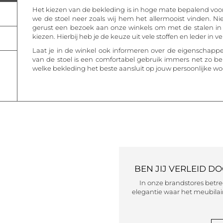
Het kiezen van de bekleding is in hoge mate bepalend voor h
we de stoel neer zoals wij hem het allermooist vinden. Nie
gerust een bezoek aan onze winkels om met de stalen in 
kiezen. Hierbij heb je de keuze uit vele stoffen en leder in ve
Laat je in de winkel ook informeren over de eigenschappe
van de stoel is een comfortabel gebruik immers net zo b
welke bekleding het beste aansluit op jouw persoonlijke 
BEN JIJ VERLEID D
In onze brandstores betr
elegantie waar het meubilair