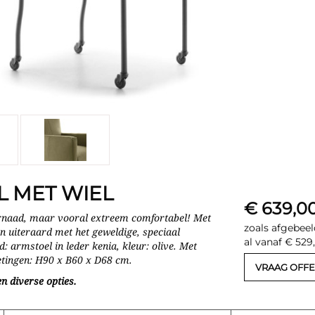
L MET WIEL
€ 639,0
ernaad, maar vooral extreem comfortabel! Met
zoals afgebeel
 en uiteraard met het geweldige, speciaal
al vanaf € 529
: armstoel in leder kenia, kleur: olive. Met
etingen: H90 x B60 x D68 cm.
VRAAG OFFE
n diverse opties.