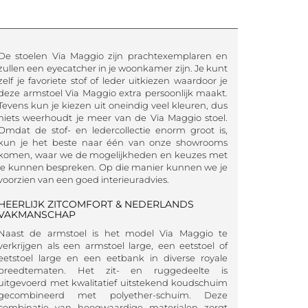
De stoelen Via Maggio zijn prachtexemplaren en
zullen een eyecatcher in je woonkamer zijn. Je kunt
zelf je favoriete stof of leder uitkiezen waardoor je
deze armstoel Via Maggio extra persoonlijk maakt.
Tevens kun je kiezen uit oneindig veel kleuren, dus
niets weerhoudt je meer van de Via Maggio stoel.
Omdat de stof- en ledercollectie enorm groot is,
kun je het beste naar één van onze showrooms
komen, waar we de mogelijkheden en keuzes met
je kunnen bespreken. Op die manier kunnen we je
voorzien van een goed interieuradvies.
HEERLIJK ZITCOMFORT & NEDERLANDS
VAKMANSCHAP
Naast de armstoel is het model Via Maggio te
verkrijgen als een armstoel large, een eetstoel of
eetstoel large en een eetbank in diverse royale
breedtematen. Het zit- en ruggedeelte is
uitgevoerd met kwalitatief uitstekend koudschuim
gecombineerd met polyether-schuim. Deze
combinatie van hoogwaardige materialen zorgt