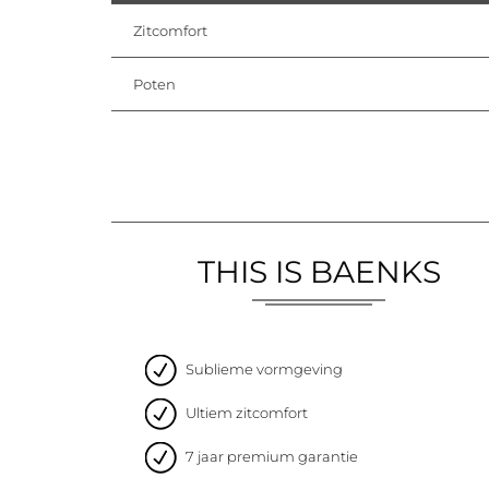
Zitcomfort
Poten
THIS IS BAENKS
Sublieme vormgeving
Ultiem zitcomfort
7 jaar premium garantie