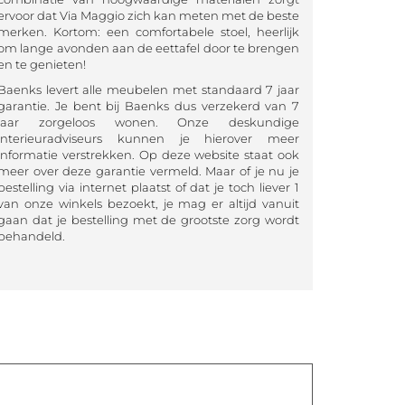
ervoor dat Via Maggio zich kan meten met de beste
merken. Kortom: een comfortabele stoel, heerlijk
om lange avonden aan de eettafel door te brengen
en te genieten!
Baenks levert alle meubelen met standaard 7 jaar
garantie. Je bent bij Baenks dus verzekerd van 7
jaar zorgeloos wonen. Onze deskundige
interieuradviseurs kunnen je hierover meer
informatie verstrekken. Op deze website staat ook
meer over deze garantie vermeld. Maar of je nu je
bestelling via internet plaatst of dat je toch liever 1
van onze winkels bezoekt, je mag er altijd vanuit
gaan dat je bestelling met de grootste zorg wordt
behandeld.