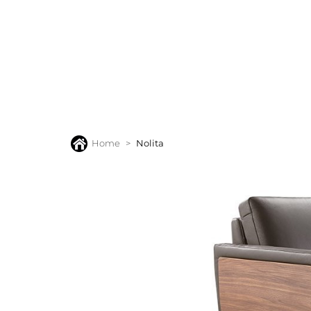
BANKEN
FAUTEUILS
STOELEN
TAFELS
VLOERK
Home
Nolita