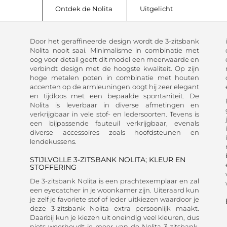
Ontdek de Nolita
Uitgelicht
Door het geraffineerde design wordt de 3-zitsbank
Nolita nooit saai. Minimalisme in combinatie met
oog voor detail geeft dit model een meerwaarde en
verbindt design met de hoogste kwaliteit. Op zijn
hoge metalen poten in combinatie met houten
accenten op de armleuningen oogt hij zeer elegant
en tijdloos met een bepaalde spontaniteit. De
Nolita is leverbaar in diverse afmetingen en
verkrijgbaar in vele stof- en ledersoorten. Tevens is
een bijpassende fauteuil verkrijgbaar, evenals
diverse accessoires zoals hoofdsteunen en
lendekussens.
STIJLVOLLE 3-ZITSBANK NOLITA; KLEUR EN
STOFFERING
De 3-zitsbank Nolita is een prachtexemplaar en zal
een eyecatcher in je woonkamer zijn. Uiteraard kun
je zelf je favoriete stof of leder uitkiezen waardoor je
deze 3-zitsbank Nolita extra persoonlijk maakt.
Daarbij kun je kiezen uit oneindig veel kleuren, dus
niets weerhoudt je meer van de Nolita 3-zitsbank.