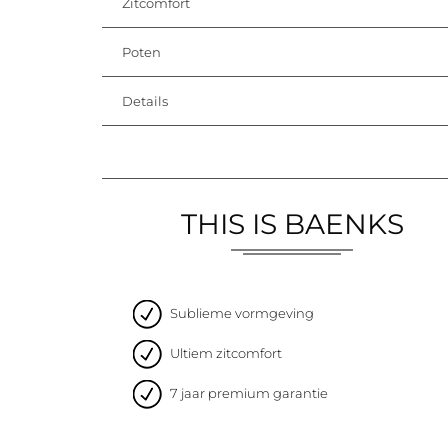
Zitcomfort
Poten
Details
THIS IS BAENKS
Sublieme vormgeving
Ultiem zitcomfort
7 jaar premium garantie