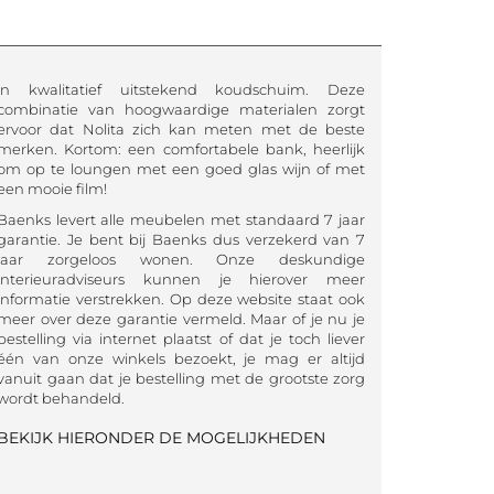
in kwalitatief uitstekend koudschuim. Deze
combinatie van hoogwaardige materialen zorgt
ervoor dat Nolita zich kan meten met de beste
merken. Kortom: een comfortabele bank, heerlijk
om op te loungen met een goed glas wijn of met
een mooie film!
Baenks levert alle meubelen met standaard 7 jaar
garantie. Je bent bij Baenks dus verzekerd van 7
jaar zorgeloos wonen. Onze deskundige
interieuradviseurs kunnen je hierover meer
informatie verstrekken. Op deze website staat ook
meer over deze garantie vermeld. Maar of je nu je
bestelling via internet plaatst of dat je toch liever
één van onze winkels bezoekt, je mag er altijd
vanuit gaan dat je bestelling met de grootste zorg
wordt behandeld.
BEKIJK HIERONDER DE MOGELIJKHEDEN