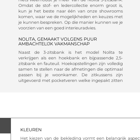
Omdat de stof- en ledercollectie enorm groot is,
kun je het beste naar één van onze showrooms
komen, waar we de mogelijkheden en keuzes met
je kunnen bespreken. Op die manier kunnen we je
voorzien van een goed interieuradvies.
NOLITA, GEMAAKT VOLGENS PUUR
AMBACHTELIJK VAKMANSCHAP
Naast de 3-zitsbank is het model Nolita te
verkrijgen als een hoekbank en bijpassende 2,5-
zitsbank en fauteuil. Hoekopstellingen zijn volledig
samen te stellen naar de afmetingen die optimaal
passen bij je woonkamer. De zitkussens zijn
uitgevoerd met pocketveren welke ingepakt zitten
KLEUREN
Het kiezen van de bekleding vormt een belangrijk aspect 