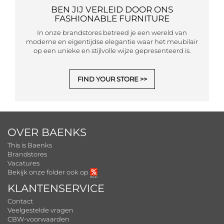
BEN JIJ VERLEID DOOR ONS
FASHIONABLE FURNITURE
In onze brandstores betreed je een wereld van
moderne en eigentijdse elegantie waar het meubilair
op een unieke en stijlvolle wijze gepresenteerd is.
FIND YOUR STORE
OVER BAENKS
This is Baenks
Brandstores
Vacatures
Bekijk onze folder ook op
KLANTENSERVICE
Contact
Veelgestelde vragen
CBW-voorwaarden